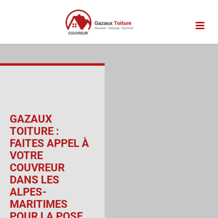
Passer
au
contenu
GAZAUX
TOITURE :
FAITES APPEL À
VOTRE
COUVREUR
DANS LES
ALPES-
MARITIMES
POUR LA POSE