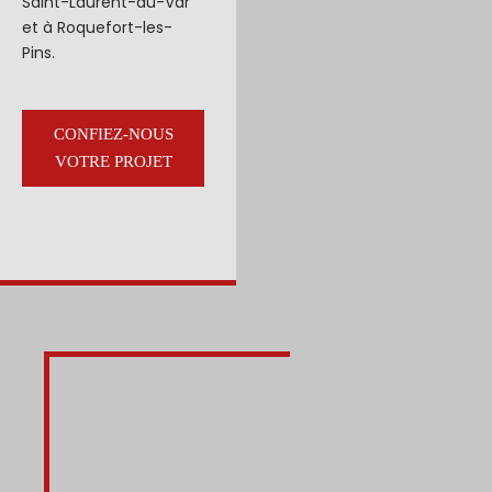
Saint-Laurent-du-Var
et à Roquefort-les-
Pins.
CONFIEZ-NOUS
VOTRE PROJET