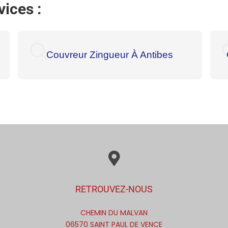
ices :
Couvreur Zingueur À Antibes
RETROUVEZ-NOUS
CHEMIN DU MALVAN
06570 SAINT PAUL DE VENCE