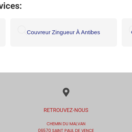
vices:
Couvreur Zingueur À Antibes
RETROUVEZ-NOUS
CHEMIN DU MALVAN
06570 SAINT PAUL DE VENCE