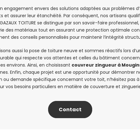
i un engagement envers des solutions adaptées aux problèmes d’
ats et assurer leur étanchéité. Par conséquent, nos artisans qual
. GAZAUX TOITURE se distingue par son savoir-faire professionn
 vie des matériaux tout en assurant une protection optimale co
ent des conseils personnalisés pour maintenir l’intégrité structur
alisons aussi la pose de toiture neuve et sommes réactifs lors 
e durable qui respecte vos attentes et celles du bâtiment concer
s environs. Ainsi, en choisissant
couvreur zingueur à Mougin
ernes. Enfin, chaque projet est une opportunité pour démontrer
ion ou demande spécifique concernant votre toit, n’hésitez pas 
ur vos besoins particuliers en matière de couverture et zingueri
Contact